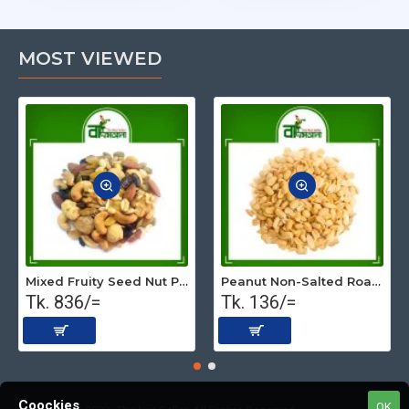
MOST VIEWED
Mixed Fruity Seed Nut Premium (Roasted) 500 gm
Peanut Non-Salted Roasted (Premium) 250 gm
Tk. 836/=
Tk. 136/=
Coockies
OK