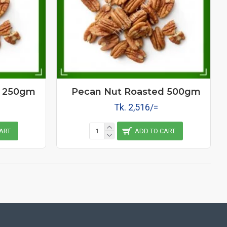
d 250gm
Pecan Nut Roasted 500gm
Tk. 2,516/=
ART
ADD TO CART