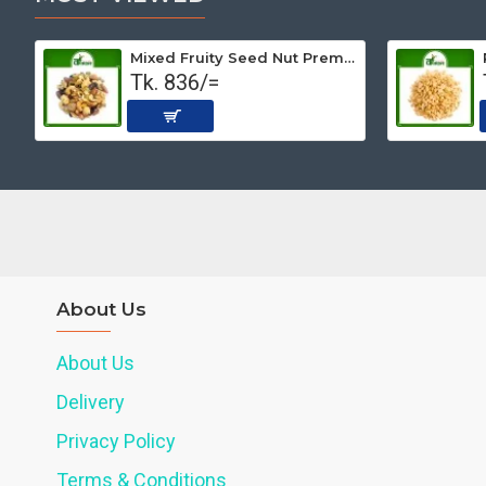
Mixed Fruity Seed Nut Premium (Roasted) 500 gm
Tk. 836/=
About Us
About Us
Delivery
Privacy Policy
Terms & Conditions