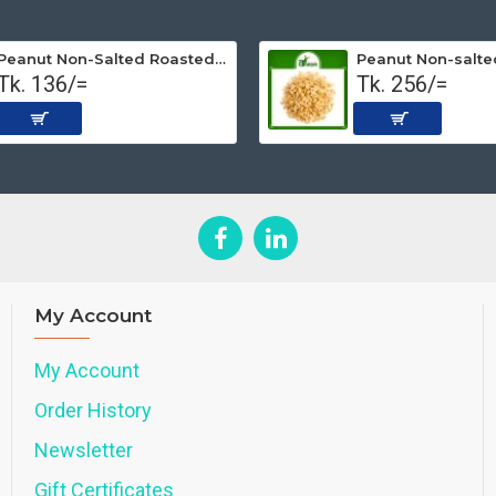
Peanut Non-Salted Roasted (Premium) 250 gm
Tk. 136/=
Tk. 256/=
My Account
My Account
Order History
Newsletter
Gift Certificates