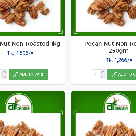
Nut Non-Roasted 1kg
Pecan Nut Non-R
250gm
Tk. 4,596/=
Tk. 1,266/=
ADD TO CART
ADD TO C