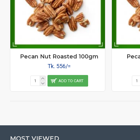
Pecan Nut Roasted 100gm
Peca
Tk. 556/=
ADD TO CART
MOST VIEWED