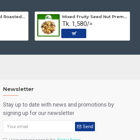
Peanut Non-salted Roasted (Premium) 500 gm
Mixed Fruity Seed Nut Premium (Roasted) 1 kg
Tk. 1,580/=
Newsletter
Stay up to date with news and promotions by
signing up for our newsletter
Send
I have read and agree to the
Privacy Policy