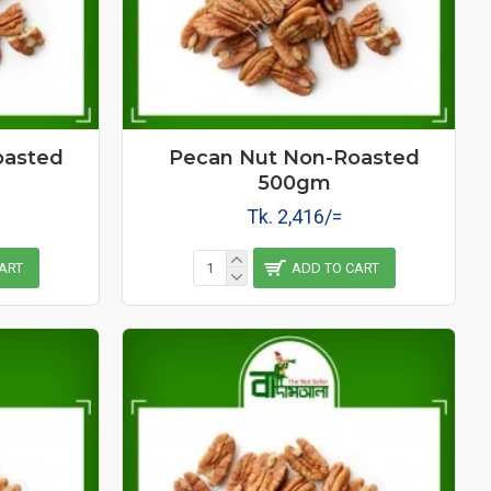
oasted
Pecan Nut Non-Roasted
500gm
Tk. 2,416/=
ART
ADD TO CART