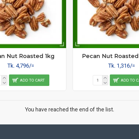
n Nut Roasted 1kg
Pecan Nut Roaste
Tk. 4,796/=
Tk. 1,316/=
ADD TO CART
ADD TO C
You have reached the end of the list.