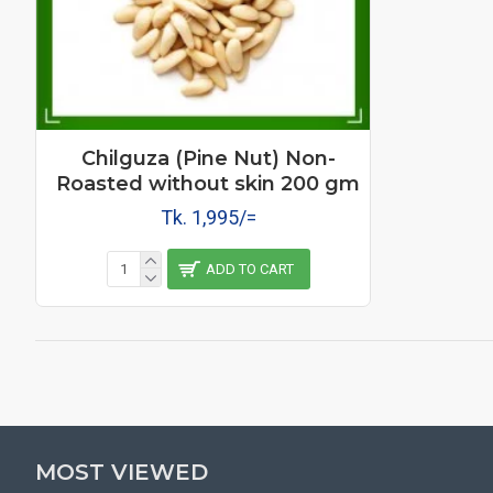
Chilguza (Pine Nut) Non-
Roasted without skin 200 gm
Tk. 1,995/=
ADD TO CART
MOST VIEWED