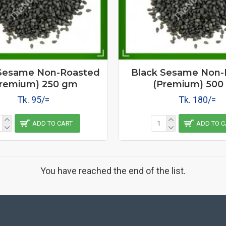
 Sesame Non-Roasted
Black Sesame Non-
Premium) 250 gm
(Premium) 500
Tk. 95/=
Tk. 180/=
ADD TO CART
ADD TO C
You have reached the end of the list.