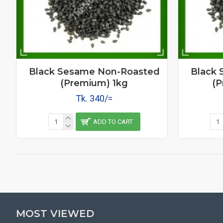
Black Sesame Non-Roasted
Black
(Premium) 1kg
(
Tk. 340/=
ADD TO CART
MOST VIEWED