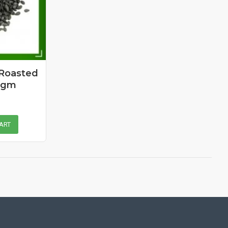
Roasted
 gm
ART