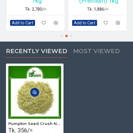
1kg
(Premium) 1kg
Tk. 2,780/=
Tk. 1,886/=
Add to Cart
Add to Cart
RECENTLY VIEWED
MOST VIEWED
Pumpkin Seed Crush Natural (Premium) 250gm
Tk. 356/=