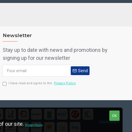
Newsletter
Stay up to date with news and promotions by
signing up for our newsletter
Send
I have read and agree to the
Privacy Policy
OK
f our site.
.
Privacy Policy