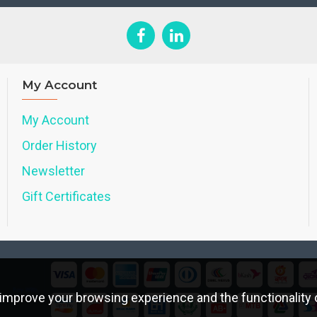
My Account
My Account
Order History
Newsletter
Gift Certificates
improve your browsing experience and the functionality o