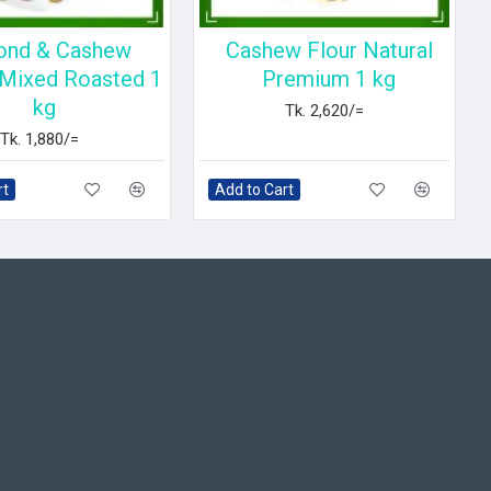
ond & Cashew
Cashew Flour Natural
 Mixed Roasted 1
Premium 1 kg
kg
Tk. 2,620/=
Tk. 1,880/=
rt
Add to Cart