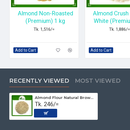
Almond Non-Roasted
Almond Crush 
(Premium) 1 kg
White (Premi
Tk. 1,516/=
Tk. 1,886/=
Add to Cart
Add to Cart
RECENTLY VIEWED
MOST VIEWED
Almond Flour Natural Brown (Premium) 100gm
Tk. 246/=