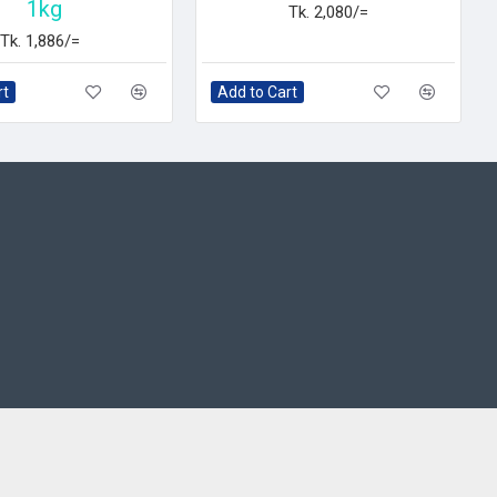
1kg
Tk. 2,080/=
Tk. 1,886/=
rt
Add to Cart