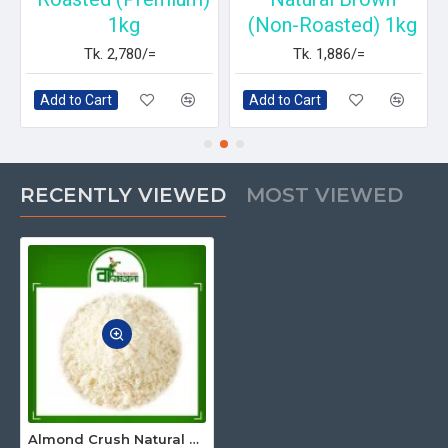
1kg
(Non-Roasted) 1kg
Tk. 2,780/=
Tk. 1,886/=
Add to Cart
Add to Cart
RECENTLY VIEWED
MOST VIEWED
Almond Crush Natural White (Premium) 250gm