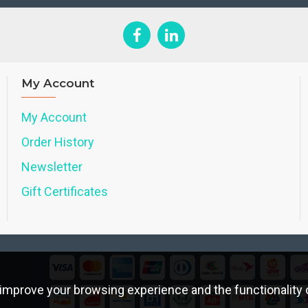
My Account
My Account
Order History
Newsletter
Gift Certificates
improve your browsing experience and the functionality o