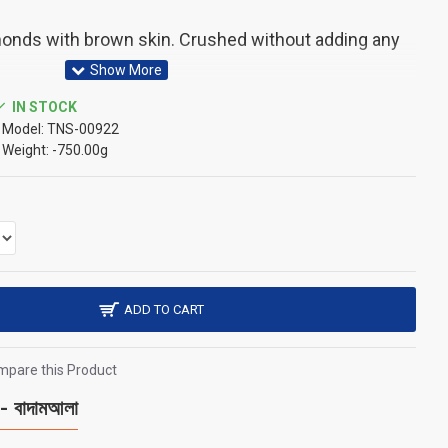
onds with brown skin. Crushed without adding any
IN STOCK
Model:
TNS-00922
Weight:
-750.00g
ADD TO CART
pare this Product
বাদামআলা