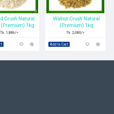
d Crush Natural
Walnut Crush Natural
 (Premium) 1kg
(Premium) 1kg
Tk. 1,886/=
Tk. 2,080/=
rt
Add to Cart