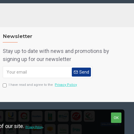
Newsletter
Stay up to date with news and promotions by
signing up for our newsletter
Send
I have read and agree to the
Privacy Policy
OK
f our site.
.
Privacy Policy