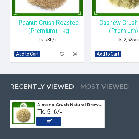
Peanut Crush Roasted
Cashew Crush 
(Premium) 1kg
(Premium)
Tk. 780/=
Tk. 2,525/=
Add to Cart
Add to Cart
RECENTLY VIEWED
MOST VIEWED
Almond Crush Natural Brown (Non-Roasted) 250gm
Tk. 516/=