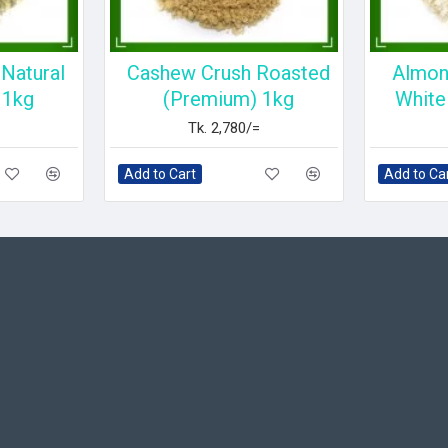
Natural
Cashew Crush Roasted
Almon
 1kg
(Premium) 1kg
White
Tk. 2,780/=
Add to Cart
Add to Ca