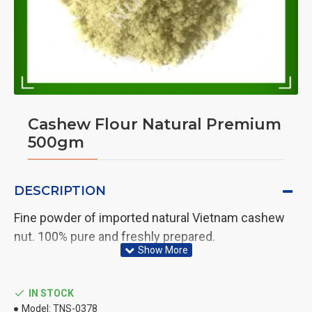
Cashew Flour Natural Premium
500gm
DESCRIPTION
Fine powder of imported natural Vietnam cashew
nut. 100% pure and freshly prepared.
Can be taken with any juice, water or milk.
IN STOCK
Can be added to food as sprinkle over or during
Model:
TNS-0378