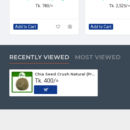
Tk. 780/=
Tk. 2,525/=
Add to Cart
Add to Cart
RECENTLY VIEWED
MOST VIEWED
Chia Seed Crush Natural (Premium) 250gm
Tk. 400/=