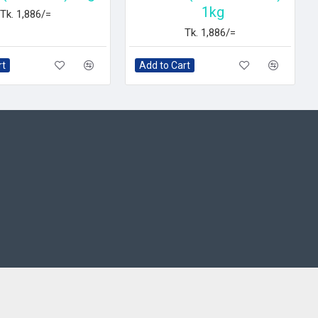
1kg
Tk. 1,886/=
Tk. 1,886/=
rt
Add to Cart