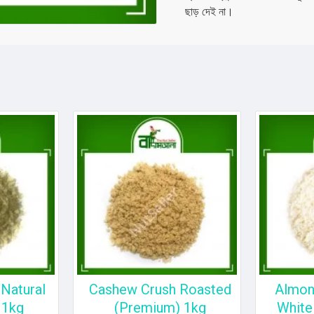
ছাড় দেই না।
Natural
Cashew Crush Roasted
Almon
 1kg
(Premium) 1kg
White