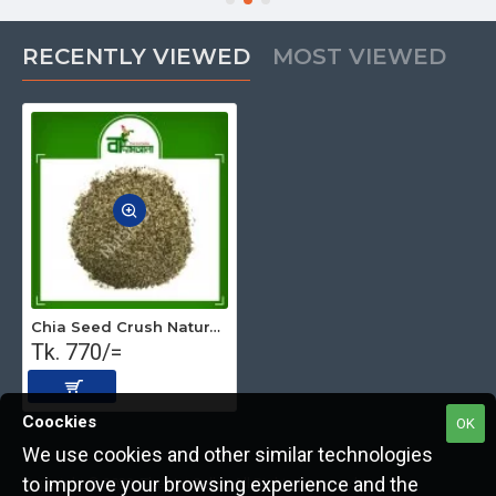
RECENTLY VIEWED
MOST VIEWED
Chia Seed Crush Natural (Premium) 500gm
Tk. 770/=
Coockies
OK
We use cookies and other similar technologies
to improve your browsing experience and the
Copyright © 2022, The Nut Seller, All Rights Reserved.