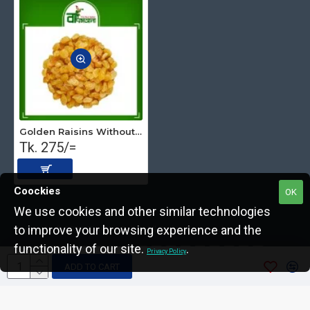
Golden Raisins Without Seed (Irani) 250 gm
Tk. 275/=
Coockies
OK
We use cookies and other similar technologies
to improve your browsing experience and the
Copyright © 2022, The Nut Seller, All Rights Reserved.
functionality of our site.
.
Privacy Policy
ADD TO CART