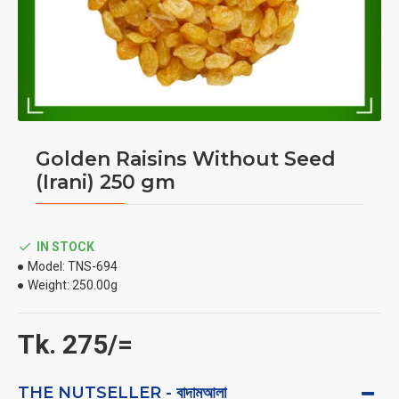
Golden Raisins Without Seed
(Irani) 250 gm
IN STOCK
Model:
TNS-694
Weight:
250.00g
Tk. 275/=
THE NUTSELLER - বাদামআলা