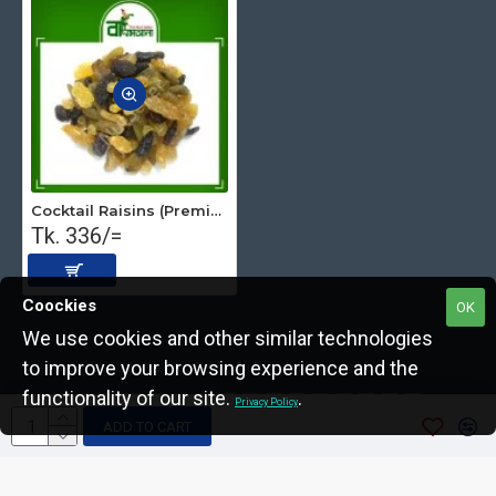
Cocktail Raisins (Premium) 250 gm
Tk. 336/=
Coockies
OK
We use cookies and other similar technologies
to improve your browsing experience and the
Copyright © 2022, The Nut Seller, All Rights Reserved.
functionality of our site.
.
Privacy Policy
ADD TO CART