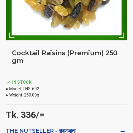
Cocktail Raisins (Premium) 250
gm
IN STOCK
Model:
TNS-692
Weight:
250.00g
Tk. 336/=
THE NUTSELLER - বাদামআলা