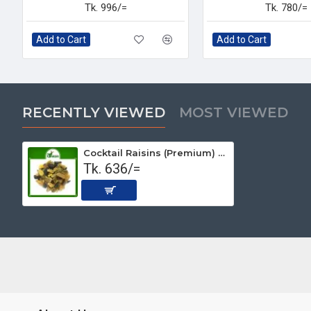
Tk. 996/=
Tk. 780/=
Add to Cart
Add to Cart
RECENTLY VIEWED
MOST VIEWED
Cocktail Raisins (Premium) 500 gm
Tk. 636/=