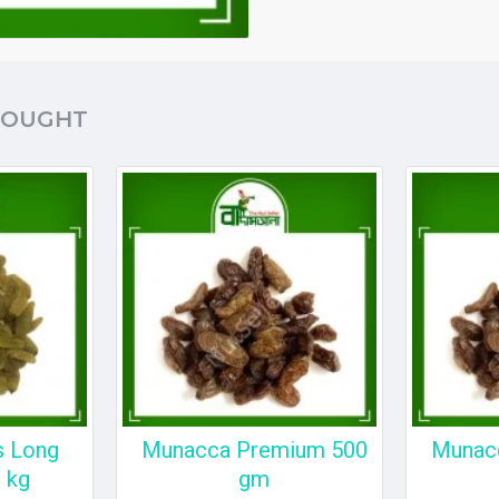
BOUGHT
s Long
Munacca Premium 500
Munac
 kg
gm