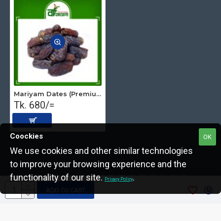
Mariyam Dates (Premium) 500 gm
Tk. 680/=
Coockies
OK
We use cookies and other similar technologies
to improve your browsing experience and the
Copyright © 2022, The Nut Seller, All Rights Reserved.
functionality of our site.
.
Privacy Policy
ADD TO CART