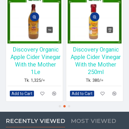
Discovery Organic
Discovery Organic
r
Apple Cider Vinegar
Apple Cider Vinegar
With the Mother
With the Mother
1Le
250ml
Tk. 1,325/=
Tk. 380/=
Add to Cart
Add to Cart
RECENTLY VIEWED
MOST VIEWED