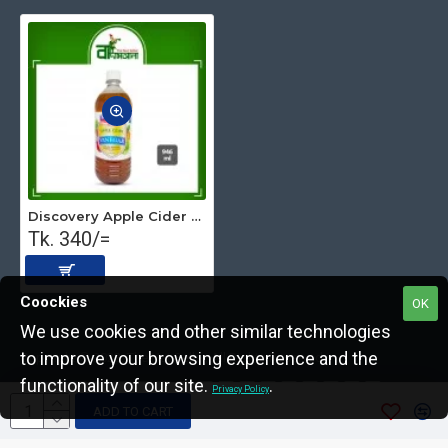
Discovery Apple Cider Vinegar – 946 ml
Tk. 340/=
Coockies
OK
We use cookies and other similar technologies
to improve your browsing experience and the
Copyright © 2022, The Nut Seller, All Rights Reserved.
functionality of our site.
.
Privacy Policy
ADD TO CART