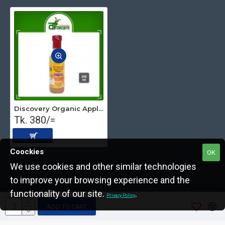
Discovery Organic Apple Cider Vinegar With the Mother 250ml
Tk. 380/=
Coockies
OK
We use cookies and other similar technologies
to improve your browsing experience and the
Copyright © 2022, The Nut Seller, All Rights Reserved.
functionality of our site.
.
Privacy Policy
ADD TO CART