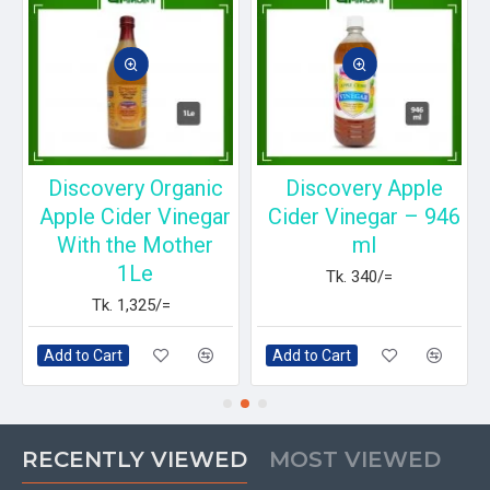
Discovery Organic
Discovery Apple
r
Apple Cider Vinegar
Cider Vinegar – 946
With the Mother
ml
1Le
Tk. 340/=
Tk. 1,325/=
Add to Cart
Add to Cart
RECENTLY VIEWED
MOST VIEWED