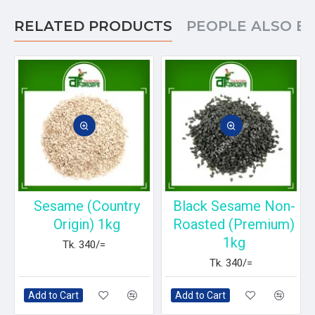
RELATED PRODUCTS
PEOPLE ALSO B
Sesame (Country
Black Sesame Non-
Origin) 1kg
Roasted (Premium)
1kg
Tk. 340/=
Tk. 340/=
Add to Cart
Add to Cart