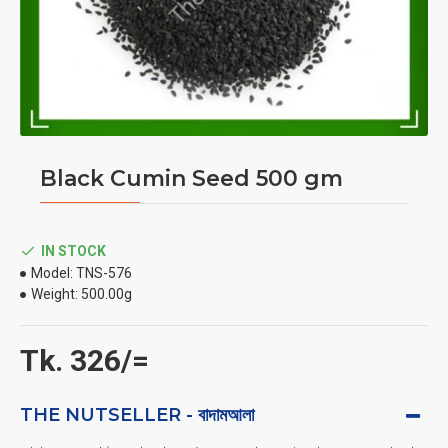
Black Cumin Seed 500 gm
IN STOCK
Model:
TNS-576
Weight:
500.00g
Tk. 326/=
THE NUTSELLER - বাদামআলা