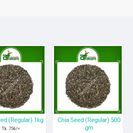
ed (Regular) 1kg
Chia Seed (Regular) 500
gm
Tk. 756/=