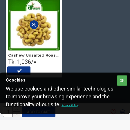
Cashew Unsalted Roasted Big Premium 500 gm
Tk. 1,036/=
Coockies
OK
We use cookies and other similar technologies
to improve your browsing experience and the
Copyright © 2022, The Nut Seller, All Rights Reserved.
functionality of our site.
.
Privacy Policy
ADD TO CART