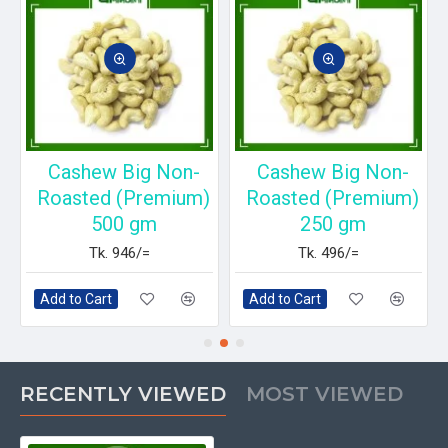
Cashew Big Non-
Cashew Big Non-
Roasted (Premium)
Roasted (Premium)
500 gm
250 gm
Tk. 946/=
Tk. 496/=
Add to Cart
Add to Cart
RECENTLY VIEWED
MOST VIEWED