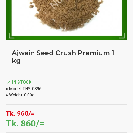
Ajwain Seed Crush Premium 1
kg
IN STOCK
Model:
TNS-0396
Weight:
0.00g
Tk. 960/=
Tk. 860/=