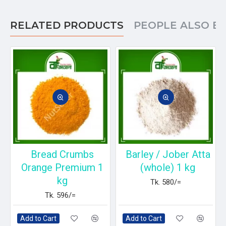
RELATED PRODUCTS
PEOPLE ALSO B
Bread Crumbs
Barley / Jober Atta
g
Orange Premium 1
(whole) 1 kg
kg
Tk. 580/=
Tk. 596/=
Add to Cart
Add to Cart