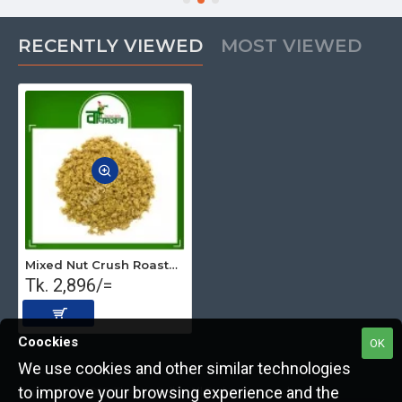
RECENTLY VIEWED
MOST VIEWED
Mixed Nut Crush Roasted Brown (Premium) 1 kg
Tk. 2,896/=
Coockies
OK
We use cookies and other similar technologies
to improve your browsing experience and the
Copyright © 2022, The Nut Seller, All Rights Reserved.