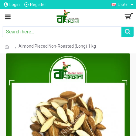
Login
Register
English
Almond Pieced Non-Roasted (Long) 1 kg