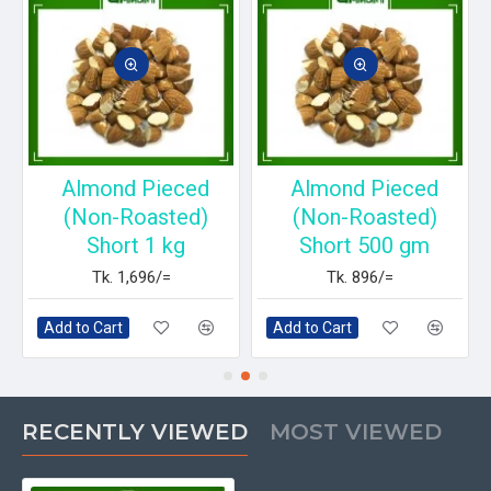
Almond Pieced
Almond Pieced
g
(Non-Roasted)
(Non-Roasted)
Short 1 kg
Short 500 gm
Tk. 1,696/=
Tk. 896/=
Add to Cart
Add to Cart
RECENTLY VIEWED
MOST VIEWED