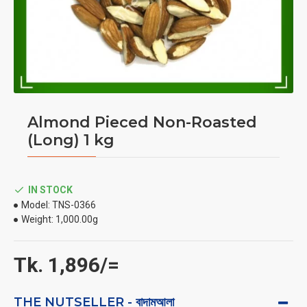
Almond Pieced Non-Roasted
(Long) 1 kg
IN STOCK
Model:
TNS-0366
Weight:
1,000.00g
Tk. 1,896/=
THE NUTSELLER - বাদামআলা