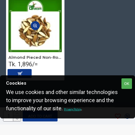
Almond Pieced Non-Roasted (Long) 1 kg
Tk. 1,896/=
Coockies
OK
We use cookies and other similar technologies
to improve your browsing experience and the
Copyright © 2022, The Nut Seller, All Rights Reserved.
functionality of our site.
.
Privacy Policy
ADD TO CART