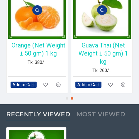
±
Orange (Net Weight
Guava Thai (Net
± 50 gm) 1 kg
Weight ± 50 gm) 1
kg
Tk. 380/=
Tk. 260/=
Add to Cart
Add to Cart
RECENTLY VIEWED
MOST VIEWED