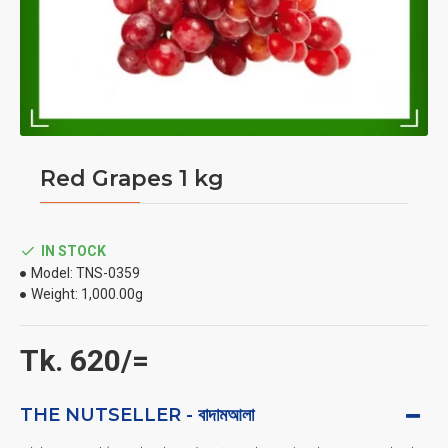
Red Grapes 1 kg
IN STOCK
Model:
TNS-0359
Weight:
1,000.00g
Tk. 620/=
THE NUTSELLER - বাদামআলা