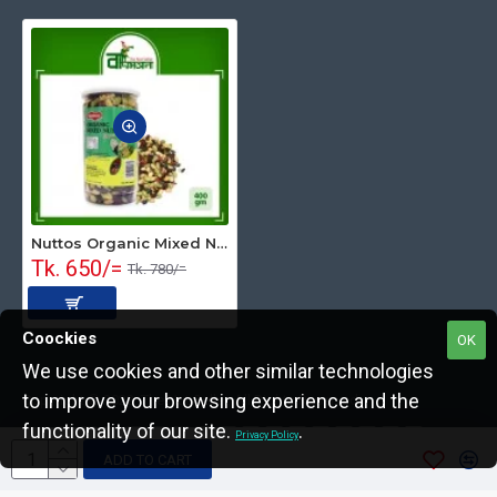
Nuttos Organic Mixed Nuts 400 gm
Tk. 650/=
Tk. 780/=
Coockies
OK
We use cookies and other similar technologies
to improve your browsing experience and the
Copyright © 2022, The Nut Seller, All Rights Reserved.
functionality of our site.
.
Privacy Policy
ADD TO CART