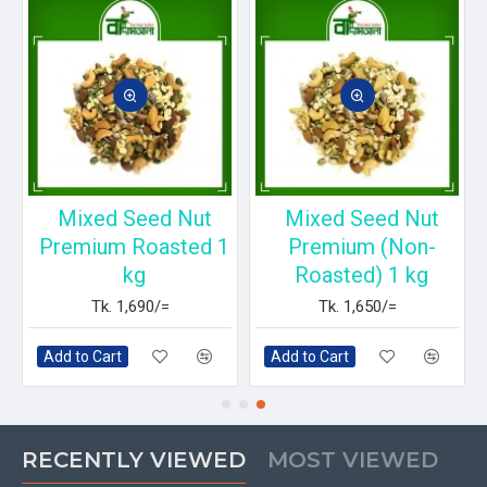
Mixed Seed Nut
Mixed Seed Nut
g
Premium Roasted 1
Premium (Non-
kg
Roasted) 1 kg
Tk. 1,690/=
Tk. 1,650/=
Add to Cart
Add to Cart
RECENTLY VIEWED
MOST VIEWED