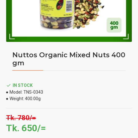
Nuttos Organic Mixed Nuts 400
gm
IN STOCK
Model:
TNS-0343
Weight:
400.00g
Tk. 780/=
Tk. 650/=