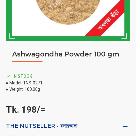
Ashwagondha Powder 100 gm
IN STOCK
Model:
TNS-0271
Weight:
100.00g
Tk. 198/=
THE NUTSELLER - বাদামআলা