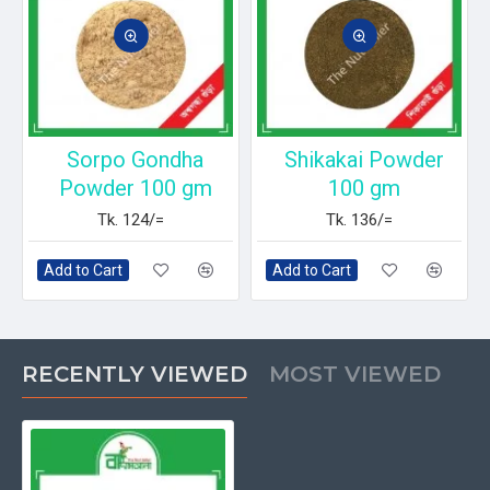
Sorpo Gondha
Shikakai Powder
Powder 100 gm
100 gm
Tk. 124/=
Tk. 136/=
Add to Cart
Add to Cart
RECENTLY VIEWED
MOST VIEWED