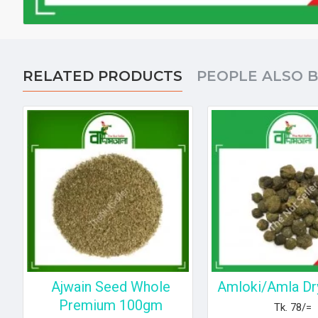
RELATED PRODUCTS
PEOPLE ALSO 
Ajwain Seed Whole
Amloki/Amla Dr
Premium 100gm
Tk. 78/=