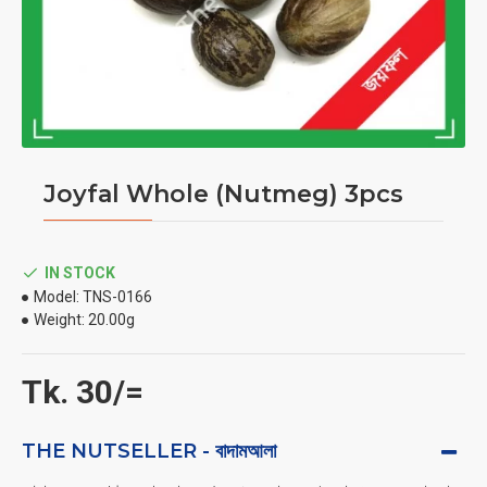
Joyfal Whole (Nutmeg) 3pcs
IN STOCK
Model:
TNS-0166
Weight:
20.00g
Tk. 30/=
THE NUTSELLER - বাদামআলা