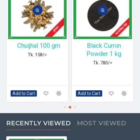
Chuijhal 100 gm
Black Cumin
Powder 1 kg
Tk. 158/=
Tk. 780/=
Add to Cart
Add to Cart
RECENTLY VIEWED
MOST VIEWED