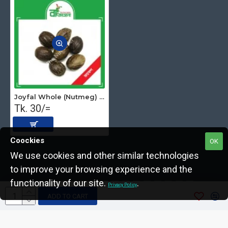
Joyfal Whole (Nutmeg) 3pcs
Tk. 30/=
Coockies
OK
We use cookies and other similar technologies
to improve your browsing experience and the
Copyright © 2022, The Nut Seller, All Rights Reserved.
functionality of our site.
.
Privacy Policy
ADD TO CART