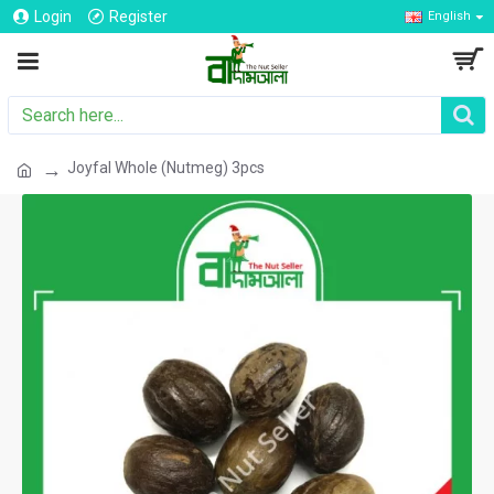
Login
Register
English
Joyfal Whole (Nutmeg) 3pcs