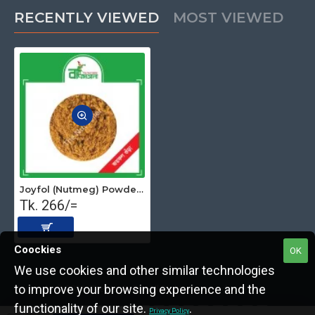
RECENTLY VIEWED
MOST VIEWED
Joyfol (Nutmeg) Powder 100 gm
Tk. 266/=
Coockies
OK
We use cookies and other similar technologies
to improve your browsing experience and the
Copyright © 2022, The Nut Seller, All Rights Reserved.
functionality of our site.
.
Privacy Policy