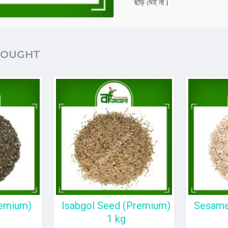
ছাড় দেই না।
BOUGHT
remium)
Isabgol Seed (Premium)
Sesame 
1 kg