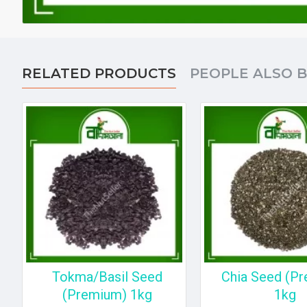
RELATED PRODUCTS
PEOPLE ALSO 
Tokma/Basil Seed
Chia Seed (P
(Premium) 1kg
1kg