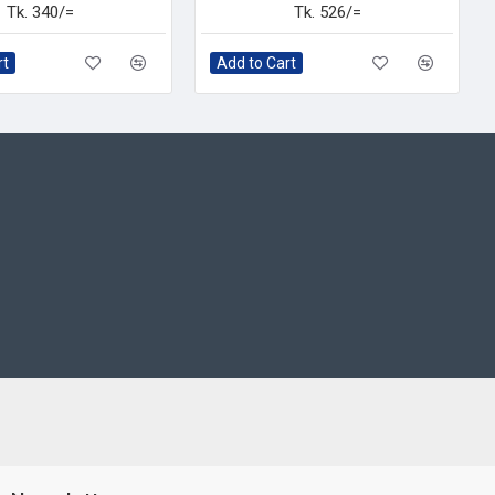
Tk. 340/=
Tk. 526/=
rt
Add to Cart