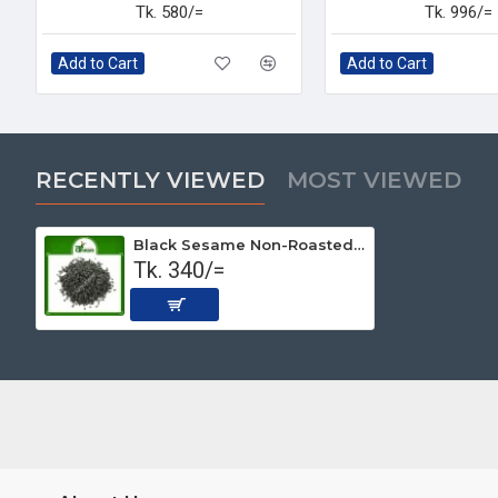
Tk. 580/=
Tk. 996/=
Add to Cart
Add to Cart
RECENTLY VIEWED
MOST VIEWED
Black Sesame Non-Roasted (Premium) 1kg
Tk. 340/=