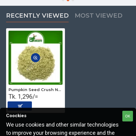
RECENTLY VIEWED
MOST VIEWED
Pumpkin Seed Crush Natural (Premium) 1kg
Tk. 1,296/=
Coockies
OK
We use cookies and other similar technologies
to improve your browsing experience and the
Copyright © 2022, The Nut Seller, All Rights Reserved.