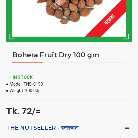
Bohera Fruit Dry 100 gm
IN STOCK
Model:
TNS-0199
Weight:
100.00g
Tk. 72/=
THE NUTSELLER - বাদামআলা