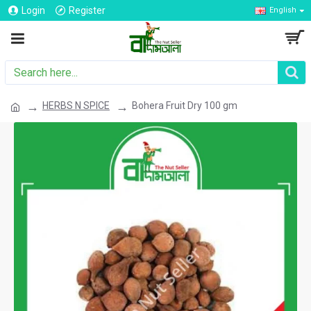
Login
Register
English
HERBS N SPICE
Bohera Fruit Dry 100 gm