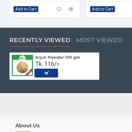
Add to Cart
Add to Cart
RECENTLY VIEWED
MOST VIEWED
Arjun Powder 100 gm
Tk. 116/=
About Us