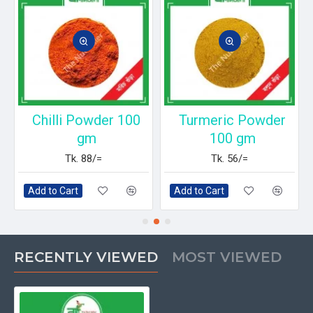
m
Chilli Powder 100
Turmeric Powder
gm
100 gm
Tk. 88/=
Tk. 56/=
Add to Cart
Add to Cart
RECENTLY VIEWED
MOST VIEWED