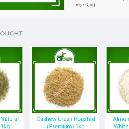
ছাড় দেই না।
BOUGHT
Natural
Cashew Crush Roasted
Almon
 1kg
(Premium) 1kg
White