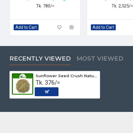
Tk. 780/=
Tk. 2,525/=
Add to Cart
Add to Cart
RECENTLY VIEWED
MOST VIEWED
Sunflower Seed Crush Natural (Premium) 250 gm
Tk. 376/=