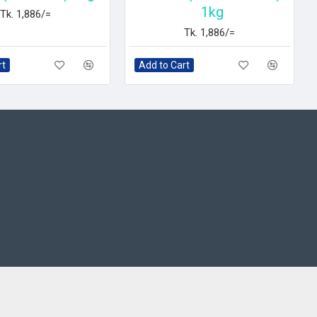
1kg
Tk. 1,886/=
Tk. 1,886/=
rt
Add to Cart