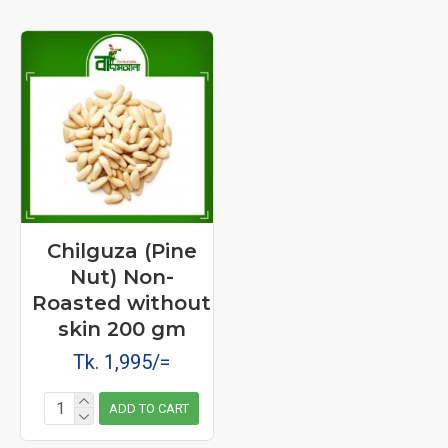
এই বাদামে জৈবিক তেল পাওয়া যায়, যা হৃদরোগের জন্য উপযোগী, এবং ক্লোস এবং ব্লক
ধমনীতে মানুষকে রক্ষা করে এবং লিভারের জন্য উপযোগী।
এটি অনাক্রম্যতাকে শক্তিশালী করে, কারণ এটি ম্যাগনেসিতে সমৃদ্ধ এবং হাড়কে
শক্তিশালী করে।
এটি শরীরের মধ্যে ক্ষতিকর কলেস্টেরল পরিমাণ কমাতে কাজ করে।
আপনার শরীরের শক্তি এবং কার্যকলাপ দিন
স্নায়ুতন্ত্রের কার্যকারিতা উন্নত করতে সহায়তা করুন।
কোলন অখণ্ডতা বজায় রাখা, কারণ, হিসাবে উল্লিখিত, কব্জি হ্রাস করা।
Chilguza (Pine
Nut) Non-
Roasted without
skin 200 gm
Tk. 1,995/=
ADD TO CART