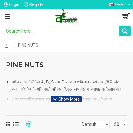
Login
Register
English
PINE NUTS
PINE NUTS
পাইন বাদামে ভিটামিন A, B, S এবং D থাকে যা পাল্টাভাবে লক্ষণ এবং দৃষ্টি উন্নতি
করে। এই ভিটামিনগুলি অ্যান্টিঅক্সিডেন্ট হিসাবে কাজ করে যা ক্যান্সার প্রতিরোধ করে।
পেইন ডায়াবেটিস ব্যবহার করা হয় কারণ এটি ক্ষুধা হ্রাস করে এবং এন্টি-ক্ষুধার
এনজাইমগুলি মুক্তির মাধ্যমে দীর্ঘদিন ধরে আতঙ্কের অনুভূতি প্রদান করে।
এই বাদাম অন্ত্রের গুরুত্বপূর্ণ ফাইবার ধারণ করে; এটি অন্ত্রকে নরম করে তুলতে কাজ
করে, যাতে মানুষের কোষ্ঠকাঠিন্যের ক্ষতি কমে যায়।